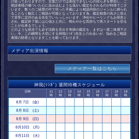
け取っておりますので、言葉だけでは表現できない心の揺らぎを察知し、ご
相談者様の傷ついた心に染み込むような温かい鑑定をされるのが特徴でござ
います。数々のご経歴の中で培った手腕により相談内容のジャンルに縛られ
ることなく幅広くご相談が可能となっております為、鑑定精度の高さに加え
て非常に定評のある先生でいらっしゃいます。浄化やヒーリングもお得意と
され、鑑定終了後には心強さと共に、晴れやかな気持ちで再スタートを切る
ことが出来るでしょう。
どのような状況でも必ず活路を見出す奇跡の鑑定を、まずは一度ご体感下さ
い。今、この瞬間を大切にする神我(ｼﾝｶﾞ)先生との出会いが、悩めるご相談
者様の財産となりますことを願っております。
メディア出演情報
メディア一覧はこちら
神我(ｼﾝｶﾞ) 週間待機スケジュール
日時
11
12
13
14
15
16
17
18
19
時
時
時
時
時
時
時
時
時
8月 7日 (金)
8月 8日 (土)
8月 9日 (日)
8月10日 (月)
8月11日 (火)