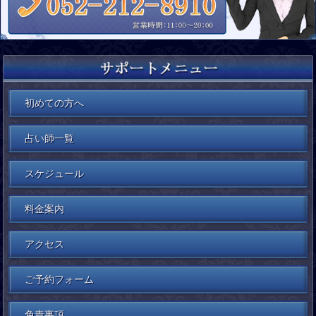
「運命」の意味についてですので
何なのか分からず気になっています…。
それぞれ個々に役割があります。
よく、「あの人はオーラが大きいね」って言ったりしますよね。
わたしは、「恋愛」の御相談の際は
他の見解もあるかと思います。
ルノルマンカードを使用いたします。
こんなお話しの内容でした。
第１チャクラの役割はエネルギーの根源で
その時の表現方法は、目立つ=オーラが大きいと
さっそくですが、
生命力と性的エネルギーを司り、元気なチャクラの
言っているのではないでしょうか？
相談者様が気になられている方の、
まず初めに「宿命」から
わたしはその音が霊的なエネルギーによる
場合はやる気や行動力など生きていくための
あなたに対してのお相手の気持ち、
お話しをさせていただきたいと思います。
ラップ音だとすぐに分かりました。
強い意志と力、活力にあふれていますが、
それも間違いでないと思います。
お付き合いされているお相手の
チャクラが弱っている場合は活力と生力に欠け、
あなたへの気持ちや相性、性格などを
「宿命」とは？
あくまでもわたしの見解です。
やる気も出ず存在感が薄れてしまいます。
しかし、今からわたしがお話しをさせていただくオーラとは、
お伝えする時に使用しております。
その方が発しているエネルギー体のことになります。
字のごとく、命を宿すです。
初めての方へ
人によっては、
第2チャクラの役割は生と創造のエネルギーで
こちらはカードの絵から教えていただいた
雨降り前や雨降り時に湿度の影響により、
第1チャクラと共に性的エネルギーを司り、
わたしはオーラを視る時は見たい部分を直視しないで、間接的に
メッセージやアドバイス、
生まれてくる前に決めてきた事柄となります。
柱などが「ミシミシ」ときしむ音では？と
チャクラが元気な場合は旺盛な活力となりますが、
視ます。
霊感によるメッセージ、アドバイス、
思う方々もいられるでしょう。
占い師一覧
チャクラが弱っている場合はすぐに疲れを
それに加えてチャネリングによる
誕生日や人生の課題、
感じやすく、生きる意欲も弱まります。
どういうこと？
高次元からのリーディングメッセージを
お役目、両親や兄弟、姉妹、
今回の事象は体感で霊的なエネルギーなのだと感じました。
お伝えさせていただいています。
そしてこの人生においての大きな節目や
スケジュール
第3チャクラの役割は消化と同化作用を司り、チャクラが
つまり、見たい部分の奥を視る感じす。
分岐点(ターニングポイント)などです。
何故ならお話しを聞いている途中から
元気な場合は集中力が高く全てにおいて意欲と自信に
次にオラクルカードですが、
急に頭がおもくなり、
満ちていますが、チャクラが弱っている場合は
そうすることにより、直視で視るよりは見えると思います。
こちらはわたしのオリジナルオラクルカードでございます。
つまり、生まれてから自分の選択で決めたものではなく、
その後「グワン、グワン」と頭に響きがきたかと思うと、
集中力が低下して息苦しさを感じ、
料金案内
生まれてくる前に自分で選択し決めたものとなります。
次に「ズキンズキン」と頭の
無気力で自信を失った状態になります。
どんな感じで見えるのか？
カードの名前も「神我」オラクルカードです。
前頭葉あたりが痛くなり違和感を感じました。
そのため、自分のなかの記憶として
第4チャクラの役割は調和の良いバランスのとれた
うっすらと霧状に見え、大きくなったり、
アクセス
そのままですね(笑)
残っていません(覚えていません)。
そして、ある人物の顔や風貌が
愛のエネルギーを司り、チャクラが元気な場合は
小さくなったりと伸縮して動いています。
頭のなかに映像として視えました。
理性と感情のバランスがとれた状態となり、
神我オラクルカードは44枚のカードで形成されています。
次に「運命」です。
チャクラが弱っている場合は常に不安や恐れ、
オーラにはどんな色があると思いますか？
ご予約フォーム
その視えた人の特徴をお伝えしたところ
苛立ちを感じてしまい調和がとれなくなります。
なぜ、オリジナルのオラクルカードを作成したか？
「運命」とは？
「心当たりがあります！！」と言われました。
オーラの色は無数に存在します。
を少しお話しさせていただこうと思います。
第5チャクラの役割は浄化と調和の
免責事項