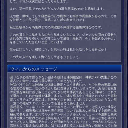
して、それが現実に起こったりもします。
また、第一印象でその方がどんな方(潜在意識)なのかも感知します。
人や物、動物、そして自然界の石や樹木にも特有の周波数があるので、それ
を波動として受け取り、直感により感知出来るのです。
私は低級界から高級界までの周波数を体感する霊媒体質なのです。
この体質を主に見えるものから見えないものまで、ジャンルを問わず必要と
される方に寄り添い、その方にとって最善、最良の「今」を生きるお手伝い
をさせていただきたいと思っています。
誰かに話したい、相談したいと思った時は私とお話しをしませんか？
この先の人生を楽しく悔いなく生ききりましょう。
ウィルからのメッセージ
曇りなき心眼で揺るぎない強さを授ける凄腕鑑定師、神我(ｼﾝｶﾞ)先生がこの
度占いの館ウィル名古屋栄店にご在籍となりました。
神我(ｼﾝｶﾞ)先生は神秘的な体験に幾度となく遭遇したことで自身の奥底に眠
る霊力の存在に、幼少の頃より既に自覚されていたそうです。あらゆる級界
の周波を繊細に感じ取ることができる特異体質であることと同時に、これま
で重ねてこられた修練や体験、多くのご縁を経る中で洗練されていった高純
度スピリチュアル鑑定は、世界中どこを探しても同じものは見つからない唯
一無二の鑑定スタイルといっても過言ではありません。
霊感霊視・チャネリング・オーラ等々といった手法で目には見えない世界と
繋がり、ご相談者の状況から潜在意識、ひいては悩みの根源までを瞬時に見
極めて参ります。加えてルノルマンやオラクルといったカードを展開し高次
世界と我々の世界との架け橋を結んで下さいますので、最善へと進む為のス
テップをより明瞭に見出すことが可能となっております。その方のお悩みを
言語として捉えるのは勿論、我々には感じることは出来ない波動としても受