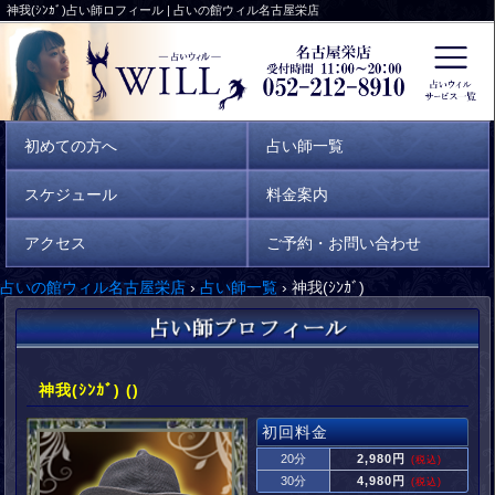
神我(ｼﾝｶﾞ)占い師ロフィール | 占いの館ウィル名古屋栄店
初めての方へ
占い師一覧
スケジュール
料金案内
アクセス
ご予約・お問い合わせ
占いの館ウィル名古屋栄店
›
占い師一覧
›
神我(ｼﾝｶﾞ)
神我(ｼﾝｶﾞ) ()
初回料金
20分
2,980円
(税込)
30分
4,980円
(税込)