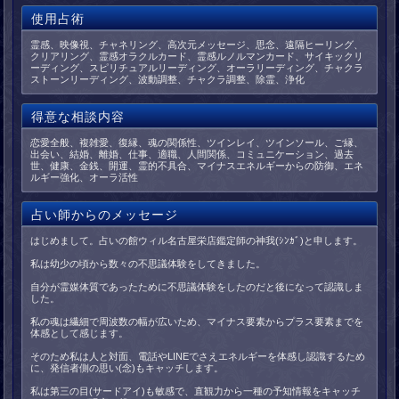
使用占術
霊感、映像視、チャネリング、高次元メッセージ、思念、遠隔ヒーリング、
クリアリング、霊感オラクルカード、霊感ルノルマンカード、サイキックリ
ーディング、スピリチュアルリーディング、オーラリーディング、チャクラ
ストーンリーディング、波動調整、チャクラ調整、除霊、浄化
得意な相談内容
恋愛全般、複雑愛、復縁、魂の関係性、ツインレイ、ツインソール、ご縁、
出会い、結婚、離婚、仕事、適職、人間関係、コミュニケーション、過去
世、健康、金銭、開運、霊的不具合、マイナスエネルギーからの防御、エネ
ルギー強化、オーラ活性
占い師からのメッセージ
はじめまして。占いの館ウィル名古屋栄店鑑定師の神我(ｼﾝｶﾞ)と申します。
私は幼少の頃から数々の不思議体験をしてきました。
自分が霊媒体質であったために不思議体験をしたのだと後になって認識しま
した。
私の魂は繊細で周波数の幅が広いため、マイナス要素からプラス要素までを
体感として感じます。
そのため私は人と対面、電話やLINEでさえエネルギーを体感し認識するため
に、発信者側の思い(念)もキャッチします。
私は第三の目(サードアイ)も敏感で、直観力から一種の予知情報をキャッチ