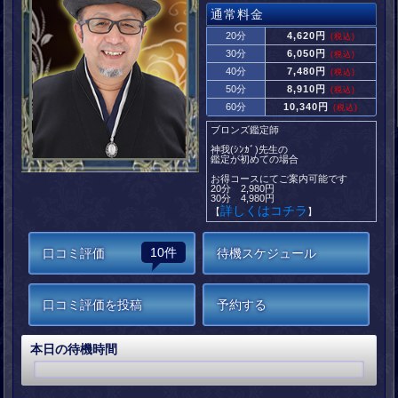
通常料金
20分
4,620円
(税込)
30分
6,050円
(税込)
40分
7,480円
(税込)
50分
8,910円
(税込)
60分
10,340円
(税込)
ブロンズ鑑定師
神我(ｼﾝｶﾞ)先生の
鑑定が初めての場合
お得コースにてご案内可能です
20分 2,980円
30分 4,980円
詳しくはコチラ
【
】
10件
口コミ評価
待機スケジュール
口コミ評価を投稿
予約する
本日の待機時間