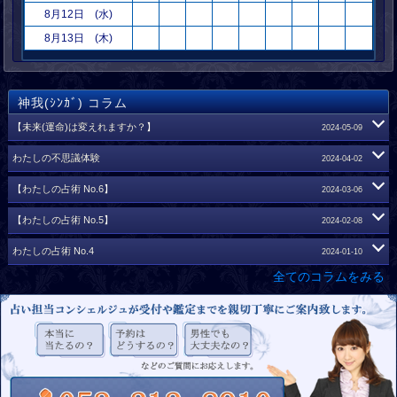
8月12日 (水)
8月13日 (木)
神我(ｼﾝｶﾞ) コラム
【未来(運命)は変えれますか？】
2024-05-09
【未来(運命)は変えれますか？】
わたしの不思議体験
2024-04-02
いつも、ありがとうございます。
いつも、ありがとうございます。
【わたしの占術 No.6】
2024-03-06
占いの館ウィル名古屋栄店の神我(シンガ)です。
占いの館ウィル名古屋栄店の神我(シンガ)です。
いつも、ありがとうございます。
【わたしの占術 No.5】
2024-02-08
今回は「未来(運命)は変えれますか？」についてお話しをしたい
今回のコラムはわたしが耳にしたお話しや、
占いの館ウィル名古屋栄店の神我(シンガ)です。
いつも、ありがとうございます。
わたしの占術 No.4
2024-01-10
と思います。
実際に体験したことについて
お話しをさせていただきたいと思います。
今回は前回のコラムに引き続き、わたしの占術として
全てのコラムをみる
占いの館ウィル名古屋栄店の神我(シンガ)です。
いつも、ありがとうございます。
まず、「未来(運命)は変えれますか？」の前に
チャクラストーンリーディングについて
宿命と運命のお話しを少しさせていただきたいと思います。
最初にお話しをさせていただく内容は、
お話しをさせていただこうと思います。
今回は前回のコラムに引き続き、わたしの占術として
占いの館ウィル名古屋栄店の神我(ｼﾝｶﾞ)です。
知り合いの方から実際にお聞きしたものとなります。
オーラリーディングについて
このコラムをお読みになられた皆様は
チャクラストーンはヒーリング時に使うのが
お話しをさせていただこうと思います。
今回は前回のコラムに引き続き、
「宿命」と「運命」それぞれの意味を知っていますか？
それは夜に自宅でゆっくりとくつろいでいる時、
一般的ですが、わたしはオリジナル占術としまして
わたしの占術として霊感ルノルマンカードと
「パチッ」「ピチッ」「パキッ」「ピキッ」
七つのチャクラストーンを使ってリーディングを行います。
これをお読みになられた皆さんは
霊感オラクルカードについて
今からお話しをさせていただく内容は、
といった様な音が、
「オーラ」って、聞いたことはありますか？
お話しをさせていただこうと思います。
わたしが思うところの「宿命」と
何処からともなくよく聞こえるのですが
第1チャクラ～第7チャクラまで、