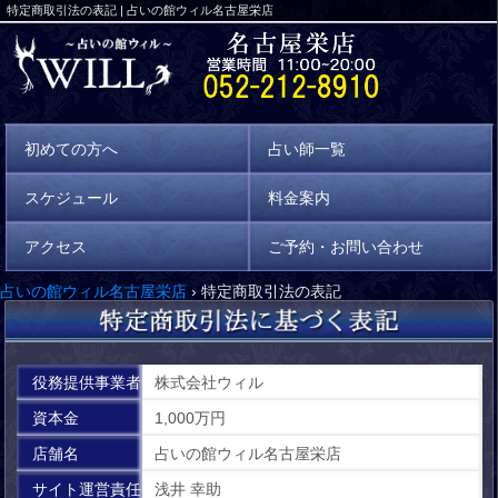
特定商取引法の表記 | 占いの館ウィル名古屋栄店
初めての方へ
占い師一覧
スケジュール
料金案内
アクセス
ご予約・お問い合わせ
占いの館ウィル名古屋栄店
›
特定商取引法の表記
役務提供事業者
株式会社ウィル
資本金
1,000万円
店舗名
占いの館ウィル名古屋栄店
サイト運営責任
浅井 幸助