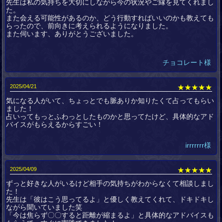
先生は私の気持ちを大切にしながら今の状況やご縁を見てくれまし
た。
また会える可能性があるのか​​、どう行動すればいいのかも教えても
らったので、前向きに考えられるようになりました。
また伺います、ありがとうございました。
チョコレート様
2025/04/21
★★★★★
気になる人がいて、ちょっとでも脈ありか知りたくて占ってもらい
ました！
占いってもっとふわっとしたものかと思ってたけど、具体的なアド
バイスがもらえるからすごい！
irrrrrrr様
2025/04/09
★★★★★
ずっと好きな人がいるけど相手の気持ちがわからなくて相談しまし
た！
先生は「彼はこう思ってるよ」と優しく教えてくれて、ドキドキし
ながら聞いていました笑
「今は焦らず〇〇すると距離が縮まるよ」と具体的なアドバイスも