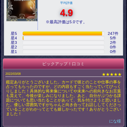
平均評価
4.9
※最高評価は5.0です。
星5
247
件
星4
5
件
星3
2
件
星2
0
件
星1
0
件
ピックアップ！口コミ
2022/03/08
★★★★★
鑑定ありがとうございました。カードで彼とのことや仕事の事を
占ってもらったのですが、どの内容もすごく当たっていてびっく
りしました！具体的な将来像についてや未来への前向きなお言葉
も貰えて、今後が楽しみになりました。あと、自分がぶつかる課
題についても思い当たることがあって、気を付けようと思いまし
た。優しい雰囲気ですがちゃんと向き合ってお話ししてくださっ
ていることがわかってとても嬉しかったです！ありがとうござい
ました！
にな様