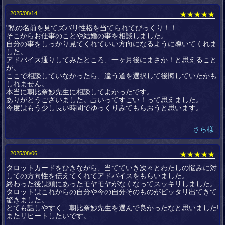
2025/08/14
★★★★★
"私の名前を見てズバリ性格を当てられてびっくり！！
そこからお仕事のことや結婚の事を相談しました。
自分の事をしっかり見てくれていい方向になるように導いてくれま
した。
アドバイス通りしてみたところ、一ヶ月後にまさか！と思えること
が。
ここで相談していなかったら、違う道を選択して後悔していたかも
しれません。
本当に朝比奈妙先生に相談してよかったです。
ありがとうございました。占いってすごい！って思えました。
今度はもう少し長い時間でゆっくりみてもらおうと思います。
さら様
2025/08/06
★★★★★
タロットカードをひきながら、当てていき次々とわたしの悩みに対
しての方向性を伝えてくれてアドバイスをもらいました。
終わった後は頭にあったモヤモヤがなくなってスッキリしました。
タロットはこれからの自分や今の自分そのものがピッタリ出てきて
驚きました。
とても話しやすく、朝比奈妙先生を選んで良かったなと思いました!
またリピートしたいです。