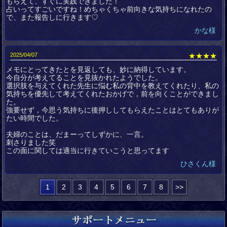
もらえて、すぐに実践できました！
占いってすごいですね！めちゃくちゃ前向きな気持ちになれたの
で、また報告しに行きます♡
かな様
2025/04/07
★★★★
メモにとってきたとを見返しても、妙に納得しています。
今自分が考えてることを見抜かれたようでした。
選択肢を与えてくれた先生に悩む私の背中を教えてくれたり、私の
気持ちを優先して考えてくれたおかげで，前を向くことができまし
た。
強要せず，今思う気持ちに後押ししてもらえたことはとてもありが
たい時間でした。
夫婦のことは、だまーってしずかに、一言。
刺さりました笑
この面に関しては適当に行きていこうと思ってます
ひさくん様
1
2
3
4
5
6
7
8
>>