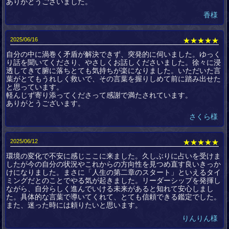
ありがとうございました。
香様
2025/06/16
★★★★★
自分の中に渦巻く矛盾が解決できず、突発的に伺いました。ゆっく
り話を聞いてくださり、やさしくお話しくださいました。徐々に浸
透してきて腑に落ちとても気持ちが楽になりました。いただいた言
葉がとてもうれしく救いで、その言葉を握りしめて前に踏み出せた
と思っています。
軽んじず寄り添ってくださって感謝で満たされています。
ありがとうございます。
さくら様
2025/06/12
★★★★★
環境の変化で不安に感じここに来ました。久しぶりに占いを受けま
したが今の自分の状況やこれからの方向性を見つめ直す良いきっか
けになりました。まさに「人生の第二章のスタート」といえるタイ
ミングだとのことでやる気が起きました。リーダーシップを発揮し
ながら、自分らしく進んでいける未来があると知れて安心しまし
た。具体的な言葉で導いてくれて、とても信頼できる鑑定でした。
また、迷った時には頼りたいと思います。
りんりん様