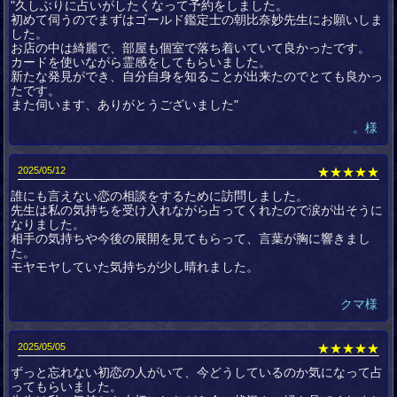
"久しぶりに占いがしたくなって予約をしました。
初めて伺うのでまずはゴールド鑑定士の朝比奈妙先生にお願いしま
した。
お店の中は綺麗で、部屋も個室で落ち着いていて良かったです。
カードを使いながら霊感をしてもらいました。
新たな発見ができ、自分自身を知ることが出来たのでとても良かっ
たです。
また伺います、ありがとうございました"
。様
2025/05/12
★★★★★
誰にも言えない恋の相談をするために訪問しました。
先生は私の気持ちを受け入れながら占ってくれたので涙が出そうに
なりました。
相手の気持ちや今後の展開を見てもらって、言葉が胸に響きまし
た。
モヤモヤしていた気持ちが少し晴れました。
クマ様
2025/05/05
★★★★★
ずっと忘れない初恋の人がいて、今どうしているのか気になって占
ってもらいました。