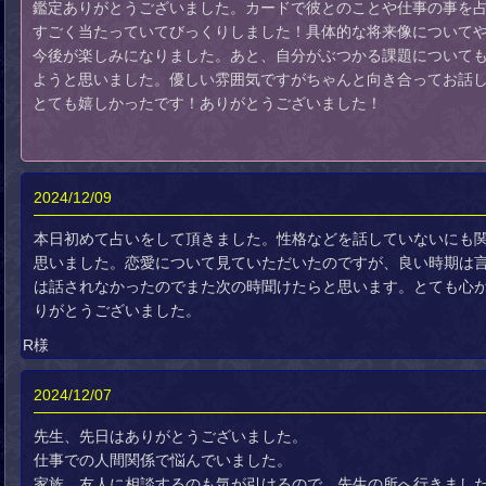
鑑定ありがとうございました。カードで彼とのことや仕事の事を
すごく当たっていてびっくりしました！具体的な将来像について
今後が楽しみになりました。あと、自分がぶつかる課題について
ようと思いました。優しい雰囲気ですがちゃんと向き合ってお話
とても嬉しかったです！ありがとうございました！
2024/12/09
本日初めて占いをして頂きました。性格などを話していないにも
思いました。恋愛について見ていただいたのですが、良い時期は
は話されなかったのでまた次の時聞けたらと思います。とても心
りがとうございました。
R様
2024/12/07
先生、先日はありがとうございました。
仕事での人間関係で悩んでいました。
家族、友人に相談するのも気が引けるので、先生の所へ行きまし