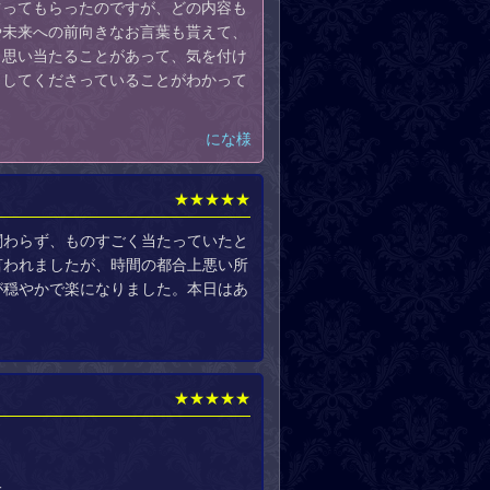
占ってもらったのですが、どの内容も
や未来への前向きなお言葉も貰えて、
も思い当たることがあって、気を付け
ししてくださっていることがわかって
にな様
★★★★★
関わらず、ものすごく当たっていたと
言われましたが、時間の都合上悪い所
が穏やかで楽になりました。本日はあ
★★★★★
た。