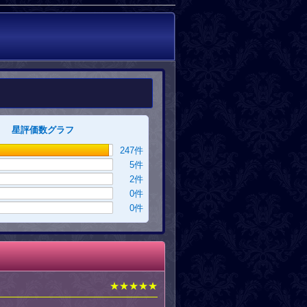
星評価数グラフ
247
件
5
件
2
件
0
件
0
件
★★★★★