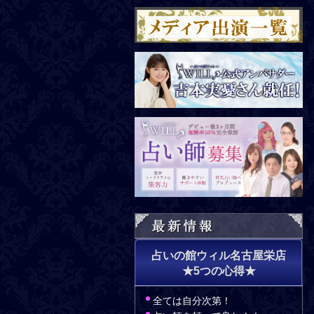
占いの館ウィル名古屋栄店
★5つの心得★
全ては自分次第！