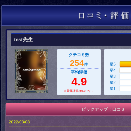
test先生
クチコミ数
254
件
星5
星4
平均評価
星3
4.9
星2
星1
※最高評価は5.0です。
ピックアップ！口コミ
2022/03/08