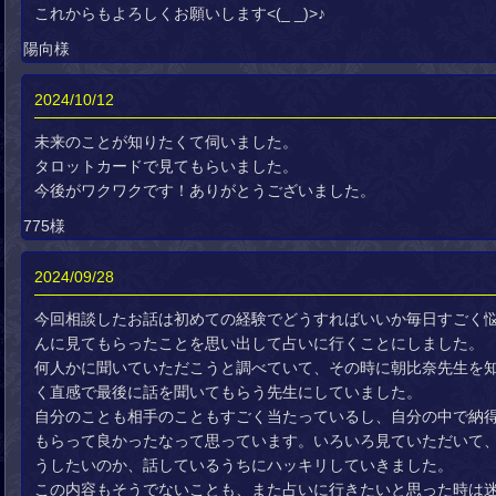
これからもよろしくお願いします<(_ _)>♪
陽向様
2024/10/12
未来のことが知りたくて伺いました。
タロットカードで見てもらいました。
今後がワクワクです！ありがとうございました。
775様
2024/09/28
今回相談したお話は初めての経験でどうすればいいか毎日すごく悩
んに見てもらったことを思い出して占いに行くことにしました。
何人かに聞いていただこうと調べていて、その時に朝比奈先生を
く直感で最後に話を聞いてもらう先生にしていました。
自分のことも相手のこともすごく当たっているし、自分の中で納得
もらって良かったなって思っています。いろいろ見ていただいて
うしたいのか、話しているうちにハッキリしていきました。
この内容もそうでないことも、また占いに行きたいと思った時は